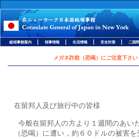
総領事館案内
領事情報
生活情報
安全対策
二国
メガネ詐欺（恐喝）にご注意下さい
在留邦人及び旅行中の皆様
今般在留邦人の方より１週間のあい
（恐喝）に遭い，約６０ドルの被害を