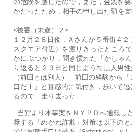
の危険を感じたので，また，金銭を要
かだったため，相手の申し出た額を支
<被害（未遂）２>
１２月２８日夜，Ａさんが５番街４２
スクエア付近）を渡りきったところで
かにぶつかり，聞き慣れた「かしゃん
り返ると２３日と同じような黒人男性
（前回とは別人）。前回の経験から「
口だ！」と直感的に気付き，歩いて逃
るので、走り去った。
当館より本事案をＮＹＰＤへ通報し
奨する「めがね詐欺」対策は以下のと
では同種手口は恐喝（Extortion）